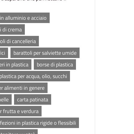
 in alluminio e acciaio
i di crema
oli di cancelleria
ici
barattoli per salviette umide
eri in plastica
borse di plastica
 plastica per acqua, olio, succhi
er alimenti in genere
elle
carta patinata
r frutta e verdura
ezioni in plastica rigide o flessibili