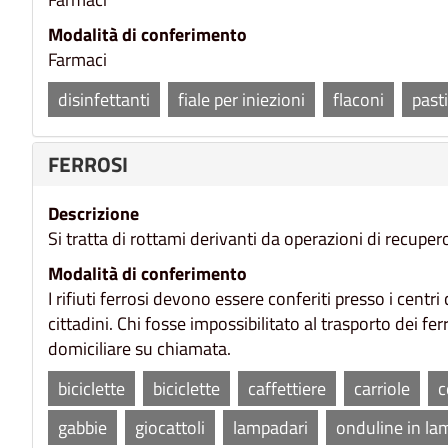
Modalità di conferimento
Farmaci
disinfettanti
fiale per iniezioni
flaconi
pasti
FERROSI
Descrizione
Si tratta di rottami derivanti da operazioni di recupero
Modalità di conferimento
I rifiuti ferrosi devono essere conferiti presso i centr
cittadini. Chi fosse impossibilitato al trasporto dei fer
domiciliare su chiamata.
biciclette
biciclette
caffettiere
carriole
c
gabbie
giocattoli
lampadari
onduline in la