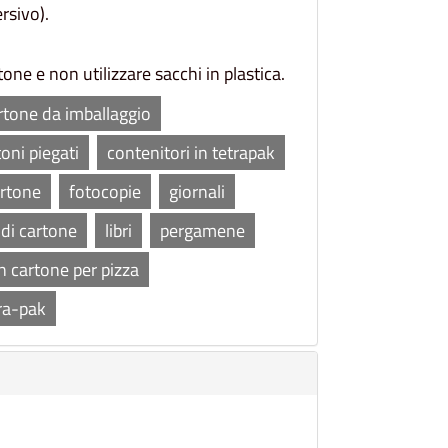
ersivo).
rtone e non utilizzare sacchi in plastica.
rtone da imballaggio
toni piegati
contenitori in tetrapak
artone
fotocopie
giornali
 di cartone
libri
pergamene
in cartone per pizza
ra-pak