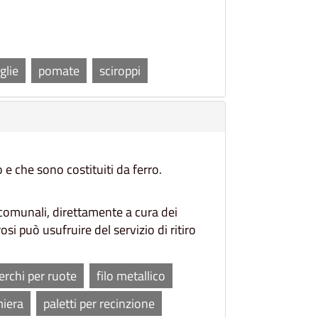
glie
pomate
sciroppi
 e che sono costituiti da ferro.
i comunali, direttamente a cura dei
rosi può usufruire del servizio di ritiro
erchi per ruote
filo metallico
miera
paletti per recinzione