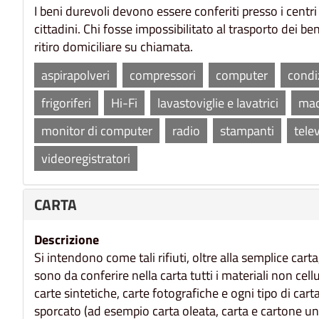
I beni durevoli devono essere conferiti presso i centr
cittadini. Chi fosse impossibilitato al trasporto dei be
ritiro domiciliare su chiamata.
aspirapolveri
compressori
computer
condi
frigoriferi
Hi-Fi
lavastoviglie e lavatrici
mac
monitor di computer
radio
stampanti
telev
videoregistratori
CARTA
Descrizione
Si intendono come tali rifiuti, oltre alla semplice cart
sono da conferire nella carta tutti i materiali non cellul
carte sintetiche, carte fotografiche e ogni tipo di car
sporcato (ad esempio carta oleata, carta e cartone unti,