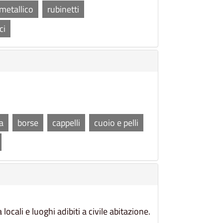
metallico
rubinetti
ci
a
borse
cappelli
cuoio e pelli
ocali e luoghi adibiti a civile abitazione.