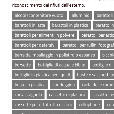
riconoscimento dei rifiuti dall'esterno.
alcool (contenitore vuoto)
alluminio
barattoli
barattoli in latta
barattoli in plastica
barattolin
barattoli per alimenti in polvere
barattoli per artic
barattoli per detersivi
barattoli per rullini fotograf
barre da imballaggio in polistirolo espanso
bicchi
borsette
bottiglie di acqua e bibite
bottiglie di
bottiglie in plastica per liquidi
buste e sacchetti p
buste in plastica
candeggina
carta delle caram
carta stagnola
cassette di plastica
cassette pe
cassette per ortofrutta e carni
cellophane
conf