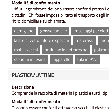
Modalità di conferimento
I rifiuti ingombranti devono essere conferiti presso i
cittadini. Chi fosse impossibilitato al trasporto degli 
ritiro domiciliare su chiamata.
damigiane
grosse taniche
imballaggi per elet
lastre di vetro intere e specchi
materassi
mobi
mobili vecchi
onduline in vetroresina
poltrone
stendini in resina
tapparelle
tubi in PVC
PLASTICA/LATTINE
Descrizione
Comprende la raccolta di materiali plastici e tutti i tipi 
Modalità di conferimento
Possono essere conferiti attraverso sacchi di plastica