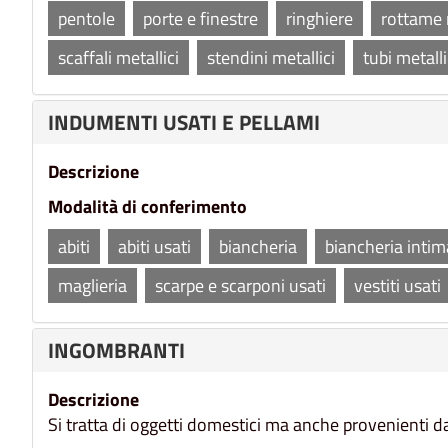
pentole
porte e finestre
ringhiere
rottame 
scaffali metallici
stendini metallici
tubi metalli
INDUMENTI USATI E PELLAMI
Descrizione
Modalità di conferimento
abiti
abiti usati
biancheria
biancheria intim
maglieria
scarpe e scarponi usati
vestiti usati
INGOMBRANTI
Descrizione
Si tratta di oggetti domestici ma anche provenienti da l