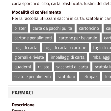
carta sporchi di cibo, carta plastificata, fustini del det
Modalità di conferimento
Per la raccolta utilizzare sacchi in carta, scatole in ca
blister
carta da pacchi pulita
cartoncino
ca
cartone per alimenti
cartone per bevande
car
fogli di carta
fogli di carta o cartone
fogli di c
giornali e riviste
imballaggi di carta
imballaggi
quaderni
riviste
sacchetti di carta
scatola 
scatole per alimenti
scatoloni
Tetrapak
Tet
FARMACI
Descrizione
Farmaci