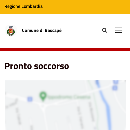
Regione Lombardia
Comune di Bascapè
site.searc
Men
Home
Punti di Interesse
Pronto soccorso
Pronto soccorso