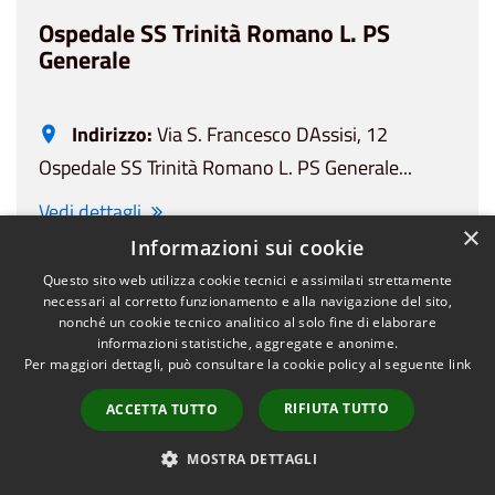
Ospedale SS Trinità Romano L. PS
Generale
Indirizzo:
Via S. Francesco DAssisi, 12
Ospedale SS Trinità Romano L. PS Generale...
Vedi dettagli
×
Informazioni sui cookie
Questo sito web utilizza cookie tecnici e assimilati strettamente
necessari al corretto funzionamento e alla navigazione del sito,
nonché un cookie tecnico analitico al solo fine di elaborare
Ospedale SS. Annunziata Varzi PS
informazioni statistiche, aggregate e anonime.
Generale
Per maggiori dettagli, può consultare la cookie policy al seguente
link
RIFIUTA TUTTO
ACCETTA TUTTO
Indirizzo:
Via F. Repetti, 2
MOSTRA DETTAGLI
Ospedale SS. Annunziata Varzi PS Generale...