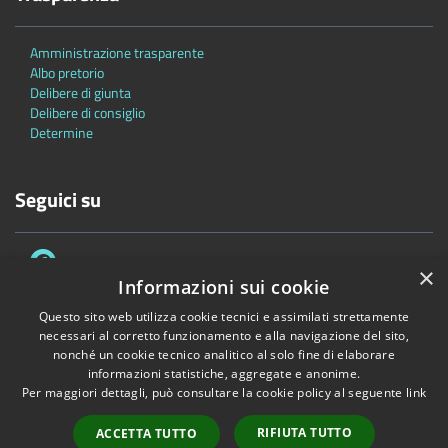
Amministrazione trasparente
Albo pretorio
Delibere di giunta
Delibere di consiglio
Determine
Seguici su
×
Informazioni sui cookie
Questo sito web utilizza cookie tecnici e assimilati strettamente
necessari al corretto funzionamento e alla navigazione del sito,
Accessibilità
Privacy
Cookie
Mappa del sito
nonché un cookie tecnico analitico al solo fine di elaborare
informazioni statistiche, aggregate e anonime.
Copyright © 2026 • Comune di Bascapè • Powered by
Municipium
•
Per maggiori dettagli, può consultare la cookie policy al seguente
link
Accesso redazione
RIFIUTA TUTTO
ACCETTA TUTTO