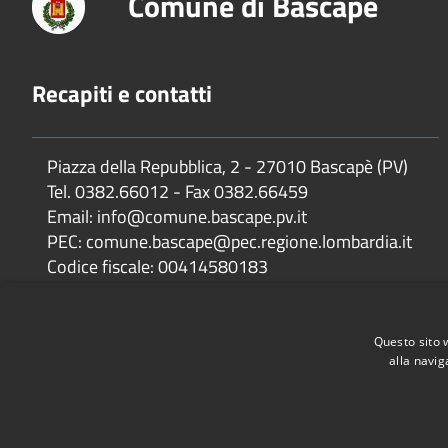
Comune di Bascapè
Recapiti e contatti
Piazza della Repubblica, 2 - 27010 Bascapè (PV)
Tel. 0382.66012 - Fax 0382.66459
Email: info@comune.bascape.pv.it
PEC: comune.bascape@pec.regione.lombardia.it
Codice fiscale: 00414580183
IBAN: IT 43V 05034 32750 000000103740
Filiale: Filiale di Carpiano (MI)
Questo sito 
alla navig
Accessibilità
Privacy
Cookie
Mappa del sito