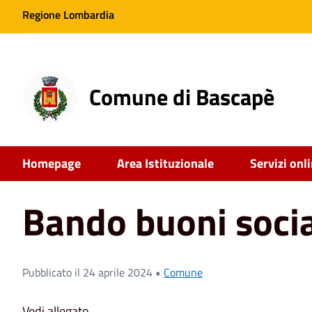
Regione Lombardia
Comune di Bascapè
Home
News
Comune
Bando buoni sociali FNA
Homepage
Area Istituzionale
Servizi onl
Bando buoni soci
Pubblicato il 24 aprile 2024 •
Comune
Vedi allegato.