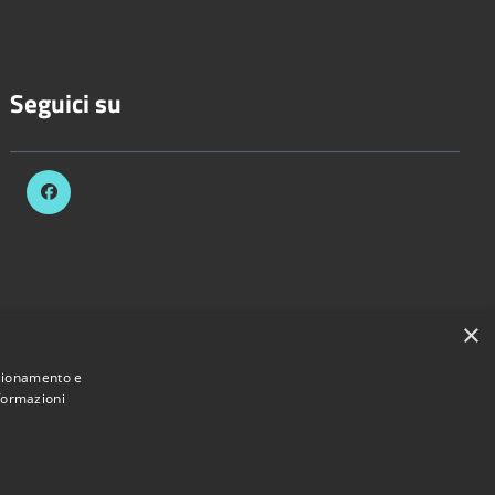
Seguici su
×
nzionamento e
nformazioni
 Comune di Bascapè • Powered by
Municipium
•
Accesso redazione