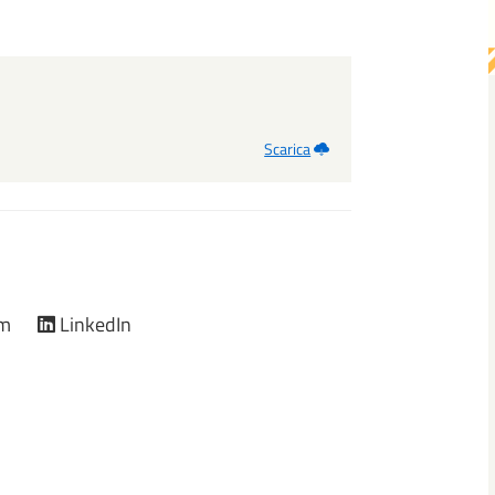
Scarica
am
LinkedIn