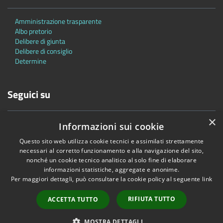
Amministrazione trasparente
Albo pretorio
Delibere di giunta
Delibere di consiglio
Determine
Seguici su
×
Informazioni sui cookie
Questo sito web utilizza cookie tecnici e assimilati strettamente
necessari al corretto funzionamento e alla navigazione del sito,
nonché un cookie tecnico analitico al solo fine di elaborare
Accessibilità
Privacy
Cookie
Mappa del sito
informazioni statistiche, aggregate e anonime.
Per maggiori dettagli, può consultare la cookie policy al seguente
link
Copyright © 2026 • Comune di Bascapè • Powered by
Municipium
•
Accesso redazione
RIFIUTA TUTTO
ACCETTA TUTTO
MOSTRA DETTAGLI