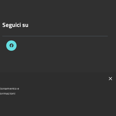
Seguici su
×
nzionamento e
nformazioni
 Comune di Bascapè • Powered by
Municipium
•
Accesso redazione