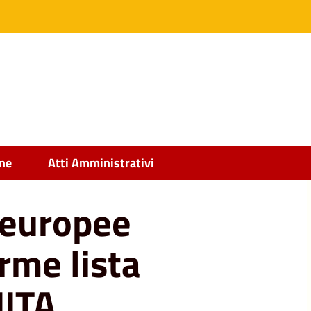
24 - Raccolta firme lista PACE TERRA DIGNITA
ine
Atti Amministrativi
 europee
rme lista
ITA