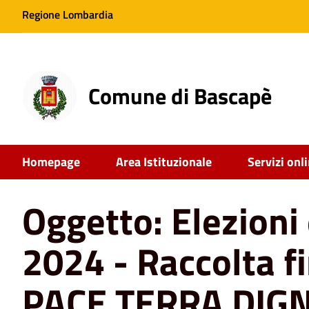
Regione Lombardia
Comune di Bascapè
Home
News
Comune
Oggetto: Elezioni europee 20
Homepage
Area Istituzionale
Servizi onl
Oggetto: Elezioni
2024 - Raccolta fi
PACE TERRA DIGN