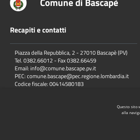
Comune di Bascapè
Recapiti e contatti
Piazza della Repubblica, 2 - 27010 Bascapè (PV)
Tel. 0382.66012 - Fax 0382.66459
Email: info@comune.bascape.pv.it
PEC: comune.bascape@pec.regione.lombardia.it
Codice fiscale: 00414580183
IBAN: IT 43V 05034 32750 000000103740
Filiale: Filiale di Carpiano (MI)
Questo sito 
alla navig
Accessibilità
Privacy
Cookie
Mappa del sito