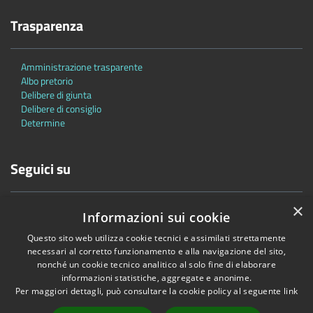
Trasparenza
Amministrazione trasparente
Albo pretorio
Delibere di giunta
Delibere di consiglio
Determine
Seguici su
×
Informazioni sui cookie
Questo sito web utilizza cookie tecnici e assimilati strettamente
necessari al corretto funzionamento e alla navigazione del sito,
nonché un cookie tecnico analitico al solo fine di elaborare
Accessibilità
Privacy
Cookie
Mappa del sito
informazioni statistiche, aggregate e anonime.
Per maggiori dettagli, può consultare la cookie policy al seguente
link
Copyright © 2026 • Comune di Bascapè • Powered by
Municipium
•