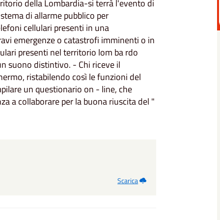
itorio della Lombardia-si terrà l'evento di
sistema di allarme pubblico per
efoni cellulari presenti in una
gravi emergenze o catastrofi imminenti o in
lulari presenti nel territorio lom ba rdo
suono distintivo. - Chi riceve il
hermo, ristabilendo così le funzioni del
mpilare un questionario on - line, che
nza a collaborare per la buona riuscita del "
Scarica