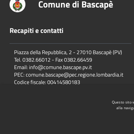
Comune di Bascapè
Recapiti e contatti
Piazza della Repubblica, 2 - 27010 Bascapè (PV)
Tel. 0382.66012 - Fax 0382.66459
Email: info@comune.bascape.pv.it
PEC: comune.bascape@pec.regione.lombardia.it
Codice fiscale: 00414580183
IBAN: IT 43V 05034 32750 000000103740
Filiale: Filiale di Carpiano (MI)
Questo sito 
alla navig
Accessibilità
Privacy
Cookie
Mappa del sito