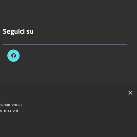
Seguici su
×
nzionamento e
nformazioni
 Comune di Bascapè • Powered by
Municipium
•
Accesso redazione