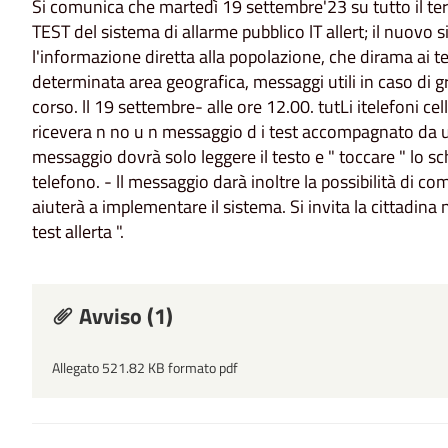
Si comunica che martedì 19 settembre'23 su tutto il terr
TEST del sistema di allarme pubblico lT allert; il nuovo 
l'informazione diretta alla popolazione, che dirama ai tel
determinata area geografica, messaggi utili in caso di 
corso. ll 19 settembre- alle ore 12.00. tutLi itelefoni cel
ricevera n no u n messaggio d i test accompagnato da un 
messaggio dovrà solo leggere il testo e " toccare " lo sc
telefono. - ll messaggio darà inoltre la possibilità di co
aiuterà a implementare il sistema. Si invita la cittadina 
test allerta ".
Avviso (1)
Allegato 521.82 KB formato pdf