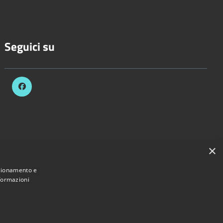
Seguici su
×
nzionamento e
nformazioni
 Comune di Bascapè • Powered by
Municipium
•
Accesso redazione