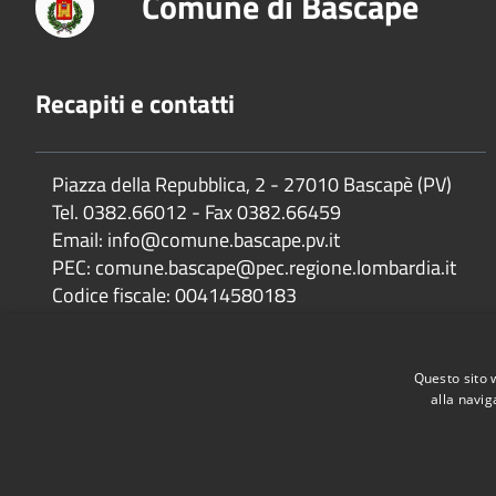
Comune di Bascapè
Recapiti e contatti
Piazza della Repubblica, 2 - 27010 Bascapè (PV)
Tel. 0382.66012 - Fax 0382.66459
Email: info@comune.bascape.pv.it
PEC: comune.bascape@pec.regione.lombardia.it
Codice fiscale: 00414580183
IBAN: IT 43V 05034 32750 000000103740
Filiale: Filiale di Carpiano (MI)
Questo sito 
alla navig
Accessibilità
Privacy
Cookie
Mappa del sito