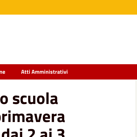
e primavera rivolta ai bambini dai 2 ai 3 anni
ine
Atti Amministrativi
io scuola
primavera
dai 2 ai 3