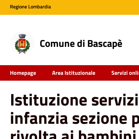
Regione Lombardia
Comune di Bascapè
Home
News
Istituzione servizio scuola infanzia sezion
Homepage
Area Istituzionale
Servizi onl
Istituzione serviz
infanzia sezione 
rivolta ai bambini 