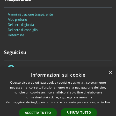
Amministrazione trasparente
Albo pretorio
Delibere di giunta
Delibere di consiglio
Determine
Seguici su
×
Informazioni sui cookie
Questo sito web utilizza cookie tecnici e assimilati strettamente
necessari al corretto funzionamento e alla navigazione del sito,
Accessibilità
Privacy
Cookie
Mappa del sito
nonché un cookie tecnico analitico al solo fine di elaborare
informazioni statistiche, aggregate e anonime.
Copyright © 2026 • Comune di Bascapè • Powered by
Municipium
•
Per maggiori dettagli, può consultare la cookie policy al seguente
link
Accesso redazione
RIFIUTA TUTTO
ACCETTA TUTTO