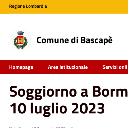
Regione Lombardia
Comune di Bascapè
Home
News
Soggiorno a Bormio - Dal 3 al 10 luglio 
Homepage
Area Istituzionale
Servizi onl
Soggiorno a Bormi
10 luglio 2023