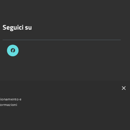
Seguici su
×
nzionamento e
nformazioni
 Comune di Bascapè • Powered by
Municipium
•
Accesso redazione