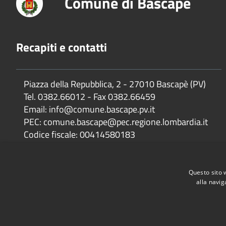
Comune di Bascapè
Recapiti e contatti
Piazza della Repubblica, 2 - 27010 Bascapè (PV)
Tel. 0382.66012 - Fax 0382.66459
Email: info@comune.bascape.pv.it
PEC: comune.bascape@pec.regione.lombardia.it
Codice fiscale: 00414580183
IBAN: IT 43V 05034 32750 000000103740
Filiale: Filiale di Carpiano (MI)
Questo sito 
alla navig
Accessibilità
Privacy
Cookie
Mappa del sito