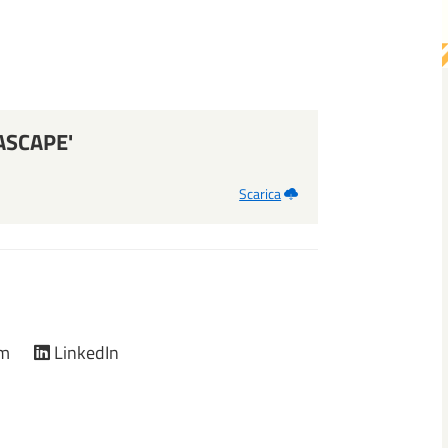
ASCAPE'
Scarica
am
LinkedIn