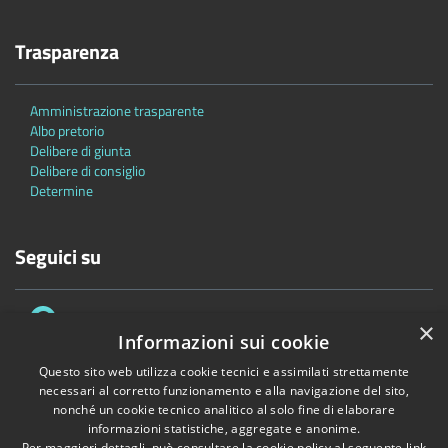
Trasparenza
Amministrazione trasparente
Albo pretorio
Delibere di giunta
Delibere di consiglio
Determine
Seguici su
×
Informazioni sui cookie
Questo sito web utilizza cookie tecnici e assimilati strettamente
necessari al corretto funzionamento e alla navigazione del sito,
Accessibilità
Privacy
Cookie
Mappa del sito
nonché un cookie tecnico analitico al solo fine di elaborare
informazioni statistiche, aggregate e anonime.
Copyright © 2026 • Comune di Bascapè • Powered by
Municipium
•
Per maggiori dettagli, può consultare la cookie policy al seguente
link