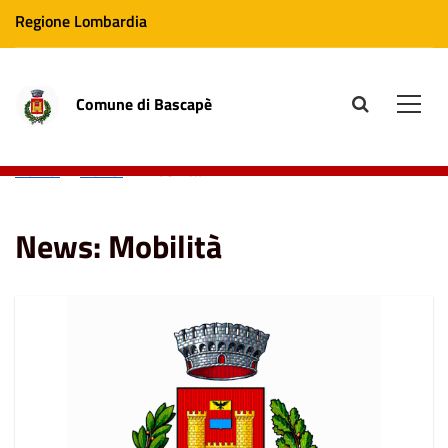
Regione Lombardia
Comune di Bascapè
site.searc
Men
Home
News
Mobilità
News: Mobilità