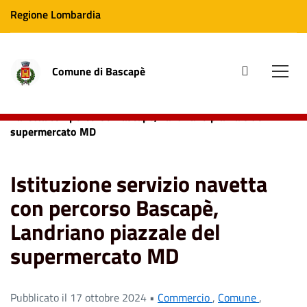
Regione Lombardia
Comune di Bascapè
site.searc
Men
Home
News
Commercio
Istituzione servizio
navetta con percorso Bascapè, Landriano piazzale del
supermercato MD
Istituzione servizio navetta
con percorso Bascapè,
Landriano piazzale del
supermercato MD
Pubblicato il 17 ottobre 2024 •
Commercio
,
Comune
,