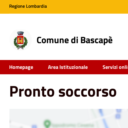
Regione Lombardia
Comune di Bascapè
Home
Punti di Interesse
Pronto soccorso
Homepage
Area Istituzionale
Servizi onl
Pronto soccorso