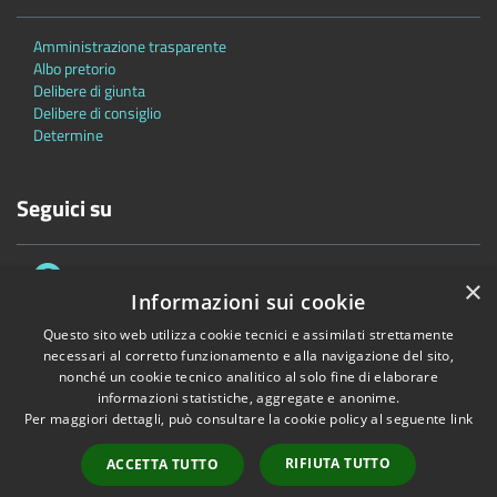
Amministrazione trasparente
Albo pretorio
Delibere di giunta
Delibere di consiglio
Determine
Seguici su
×
Informazioni sui cookie
Questo sito web utilizza cookie tecnici e assimilati strettamente
necessari al corretto funzionamento e alla navigazione del sito,
Accessibilità
Privacy
Cookie
Mappa del sito
nonché un cookie tecnico analitico al solo fine di elaborare
informazioni statistiche, aggregate e anonime.
Copyright © 2026 • Comune di Bascapè • Powered by
Municipium
•
Per maggiori dettagli, può consultare la cookie policy al seguente
link
Accesso redazione
RIFIUTA TUTTO
ACCETTA TUTTO