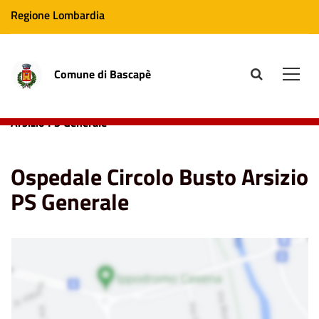
Regione Lombardia
Comune di Bascapè
site.searc
Men
Home
Punti di Interesse
Ospedale Circolo Busto
Arsizio PS Generale
Ospedale Circolo Busto Arsizio
PS Generale